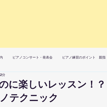
内
ピアノコンサート・発表会
ピアノ練習のポイント 親指
 2分
マ）月1開催
ピアノレッスンへの想い
のに楽しいレッスン！？
ノテクニック
ック教室子どものレッスンについて
大人のレッスンについて
ピア