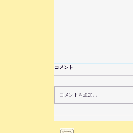
コメント
コメントを追加…
Q&Aピアノは何歳からが始
め時？