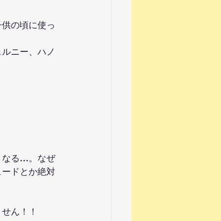
子供の頃に使っ
ェルニー、ハノ
。
。
くなる…。なぜ
ュードとか絶対
ません！！