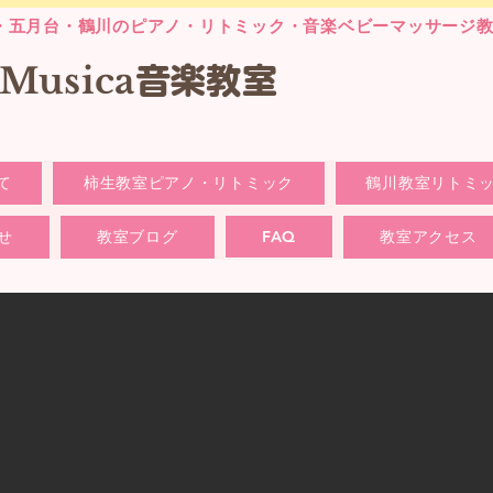
・五月台・鶴川のピアノ・リトミック・音楽ベビーマッサージ
laMusica
音楽
教室
て
柿生教室ピアノ・リトミック
鶴川教室リトミ
せ
教室ブログ
FAQ
教室アクセス