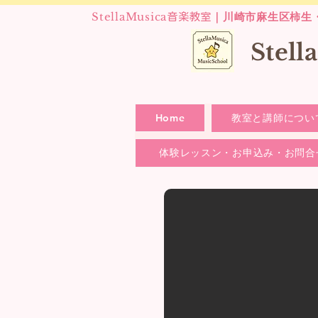
StellaMusica
｜川崎市麻生区柿生
音楽教室
​Stel
Home
教室と講師につい
体験レッスン・お申込み・お問合