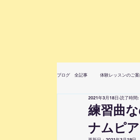
ブログ 全記事
体験レッスンのご案
2021年3月18日
読了時間:
ムジカベビーマッサージ（音楽ベビ
練習曲な
ナムピア
StellaMusicaピアノ・リトミ
更新日：
2021年3月19日