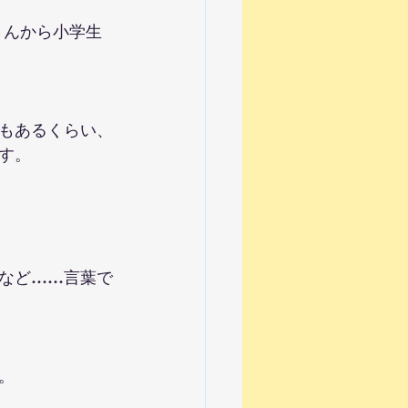
さんから小学生
もあるくらい、
す。
など……言葉で
。