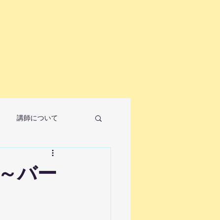
講師について
～バー
ノ教室について