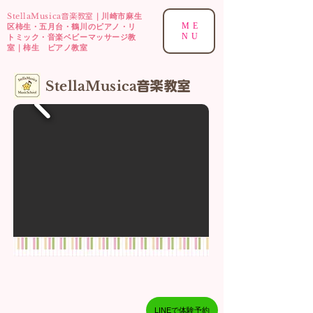
StellaMusica
｜川崎市麻生
音楽教室
ME
区柿生・五月台・鶴川のピアノ・リ
NU
トミック・音楽ベビーマッサージ教
室｜柿生 ピアノ教室
​StellaMusica
音楽
教室
LINEで体験予約