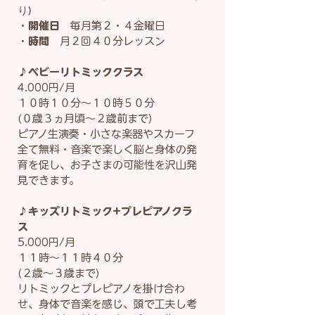
り)
・
開催日
毎月第２・４金曜日​
​・
時間
月２回４０分レッスン
♪
ベビーリトミッククラス
4.000円/月
１０時１０分～１０時５０分
(０歳３ヵ月頃～２歳前まで)
ピアノ生演奏・小さな楽器やスカーフ
全て無料・音楽で楽しく脳と身体の発
育を促し、お子さまの可能性を沢山発
見できます。
​♪
キッズリトミック+プレピアノクラ
ス
5.000円/月
​１１時～１１時４０分
​(２歳～３歳まで)
リトミックとプレピアノを掛け合わ
せ、身体で音楽を感じ、頭で工夫し考