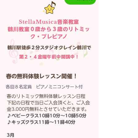
StellaMusica
音楽教室
鶴川教室０歳から３歳のリトミッ
ク・プレピアノ
鶴川駅徒歩２分スタジオクレイン鶴川で​
第２・４金曜午前中開講中！
春の無料体験レッスン開催！
​各回８名定員 ピアノミニコンサート付
春のリトミック無料体験レッスン日程
下記の日程で当日ご入会頂くと、ご入会
金3.000円無料とさせていただきます。
♪ベビークラス10時10分〜10時50分
♪キッズクラス11時〜11時40分
3月