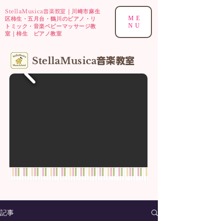
StellaMusica
｜川崎市麻生
音楽教室
ME
区柿生・五月台・鶴川のピアノ・リ
NU
トミック・音楽ベビーマッサージ教
室｜柿生 ピアノ教室
​StellaMusica
音楽
教室
記事