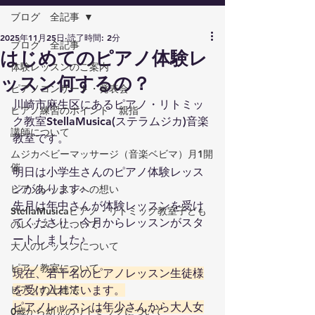
ブログ 全記事
2025年11月25日
読了時間: 2分
ブログ 全記事
はじめてのピアノ体験レ
体験レッスンのご案内
ッスン何するの？
ピアノコンサート・発表会
川崎市麻生区にあるピアノ・リトミッ
ピアノ練習のポイント 親指
ク教室StellaMusica(ステラムジカ)音楽
講師について
教室です。
ムジカベビーマッサージ（音楽ベビマ）月1開
催
明日は小学生さんのピアノ体験レッス
ンがあります♪
ピアノレッスンへの想い
先月は年中さんが体験レッスンを受け
StellaMusicaピアノ・リトミック教室子ども
てくださり、今月からレッスンがスタ
のレッスンについて
ートしました♪
大人のレッスンについて
ピアノ教室について
現在、若干名のピアノレッスン生徒様
ピアノの上達法
を受け入れています。
ピアノレッスンは年少さんから大人女
0歳から幼児のリトミックについて