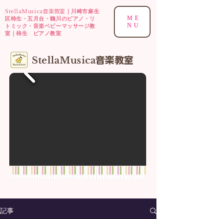
StellaMusica
｜川崎市麻生
音楽教室
ME
区柿生・五月台・鶴川のピアノ・リ
NU
トミック・音楽ベビーマッサージ教
室｜柿生 ピアノ教室
​StellaMusica
音楽
教室
記事