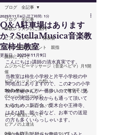
ブログ 全記事
2025年11月6日
読了時間: 1分
ブログ 全記事
Q&A駐車場はあります
体験レッスンのご案内
か？StellaMusica音楽教
ピアノコンサート・発表会
室柿生教室
ピアノ練習のポイント 親指
更新日：
2025年11月9日
講師について
こんにちは♪講師の清水真実です。
ムジカベビーマッサージ（音楽ベビマ）月1開
催
当教室は柿生小学校と片平小学校の中
ピアノレッスンへの想い
間地点にありますので、この2つの小学
StellaMusicaピアノ・リトミック教室子ども
校の生徒さんが一番多いのですが、更
のレッスンについて
にその周辺の学校からも通って頂いて
いるため、新百合、栗木台や王禅寺、
大人のレッスンについて
はるひ野、能ヶ谷など、お車での送迎
ピアノ教室について
の方も多くいらっしゃいます。
ピアノの上達法
0歳から幼児のリトミックについて
つい先日！近所をお散歩していると、