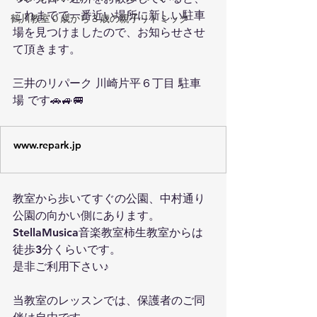
これまでで一番近い場所に新しい駐車
鶴川教室０歳から３歳の親子リトミック
場を見つけましたので、お知らせさせ
て頂きます。
三井のリパーク 川崎片平６丁目 駐車
場 です🚗🚙🚐
www.repark.jp
教室から歩いてすぐの公園、中村通り
公園の向かい側にあります。
StellaMusica音楽教室柿生教室からは
徒歩3分くらいです。
是非ご利用下さい♪
当教室のレッスンでは、保護者のご同