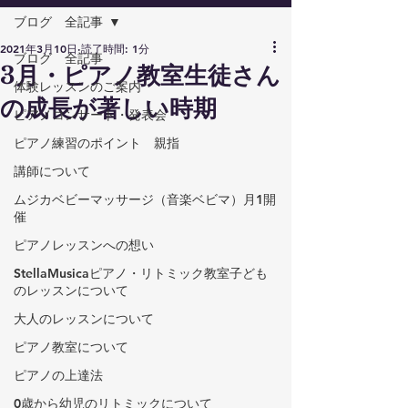
ブログ 全記事
2021年3月10日
読了時間: 1分
ブログ 全記事
3月・ピアノ教室生徒さん
体験レッスンのご案内
の成長が著しい時期
ピアノコンサート・発表会
ピアノ練習のポイント 親指
講師について
ムジカベビーマッサージ（音楽ベビマ）月1開
催
ピアノレッスンへの想い
StellaMusicaピアノ・リトミック教室子ども
のレッスンについて
大人のレッスンについて
ピアノ教室について
ピアノの上達法
0歳から幼児のリトミックについて