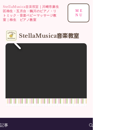
StellaMusica
｜川崎市麻生
音楽教室
ME
区柿生・五月台・鶴川のピアノ・リ
NU
トミック・音楽ベビーマッサージ教
室｜柿生 ピアノ教室
​StellaMusica
音楽
教室
記事