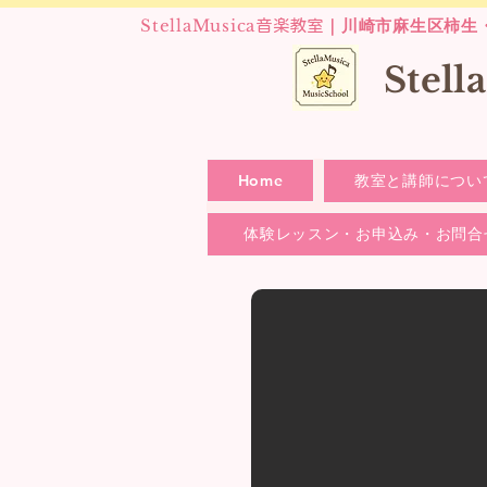
StellaMusica
｜川崎市麻生区柿生
音楽教室
​Stel
Home
教室と講師につい
体験レッスン・お申込み・お問合