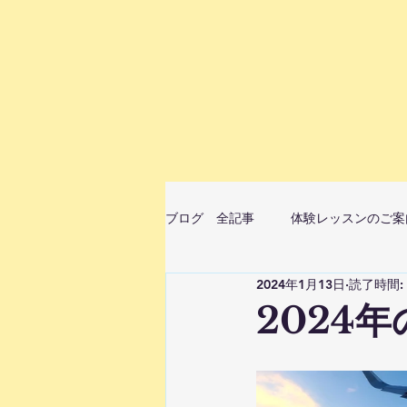
ブログ 全記事
体験レッスンのご案
2024年1月13日
読了時間:
ムジカベビーマッサージ（音楽ベビ
2024
StellaMusicaピアノ・リトミ