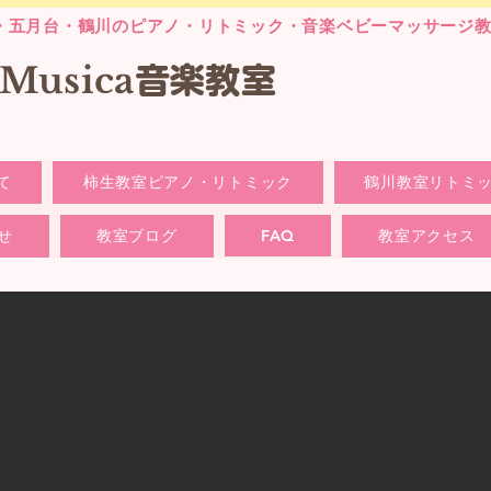
・五月台・鶴川のピアノ・リトミック・音楽ベビーマッサージ
laMusica
音楽
教室
て
柿生教室ピアノ・リトミック
鶴川教室リトミ
せ
教室ブログ
FAQ
教室アクセス