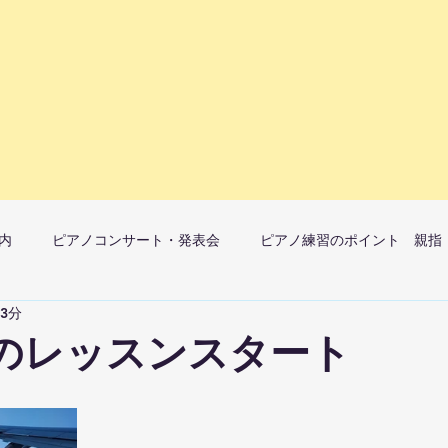
内
ピアノコンサート・発表会
ピアノ練習のポイント 親指
 3分
マ）月1開催
ピアノレッスンへの想い
年のレッスンスタート
ック教室子どものレッスンについて
大人のレッスンについて
ピア