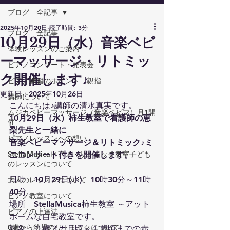
ブログ 全記事
2025年10月20日
読了時間: 3分
ブログ 全記事
10月29日（水）音楽ベビ
体験レッスンのご案内
ーマッサージ・リトミッ
ピアノコンサート・発表会
ク開催します♪
ピアノ練習のポイント 親指
更新日：
2025年10月26日
講師について
こんにちは♪講師の清水真実です。
ムジカベビーマッサージ（音楽ベビマ）月1開
10月29日（水）柿生教室で看護師の恵
催
梨先生と一緒に
ピアノレッスンへの想い
音楽ベビーマッサージ＆リトミック♪ミ
StellaMusicaピアノ・リトミック教室子ども
ニコンサート付きを開催します。
のレッスンについて
日時　10月29日(水)　10時30分～11時
大人のレッスンについて
40分
ピアノ教室について
場所　StellaMusica柿生教室 ～アット
ピアノの上達法
ホームな自宅教室です。
0歳から幼児のリトミックについて
対象　０歳３カ月頃～１歳頃までの赤