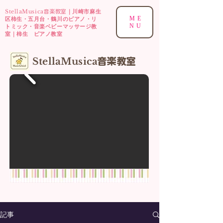
StellaMusica
｜川崎市麻生
音楽教室
ME
区柿生・五月台・鶴川のピアノ・リ
NU
トミック・音楽ベビーマッサージ教
室｜柿生 ピアノ教室
​StellaMusica
音楽
教室
記事