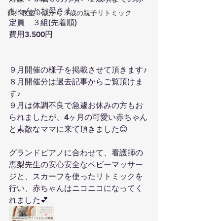
ちゃんとお母さま
鶴川教室０歳から３歳の親子リトミック
定員　３組(先着順)
費用3.500円
９月開催の様子を掲載させて頂きます♪
８月開催分は過去記事からご覧頂けま
す♪
９月は体調不良で急遽お休みの方もお
られましたが、4ヶ月の可愛い赤ちゃん
と素敵なママに来て頂きました😊
グランドピアノに合わせて、看護師の
恵梨先生の安心安全なベビーマッサー
ジと、スカーフを使ったリトミックを
行い、赤ちゃんはニコニコになってく
れました💕