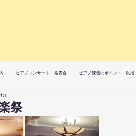
内
ピアノコンサート・発表会
ピアノ練習のポイント 親指
 1分
マ）月1開催
ピアノレッスンへの想い
楽祭
ック教室子どものレッスンについて
大人のレッスンについて
ピア