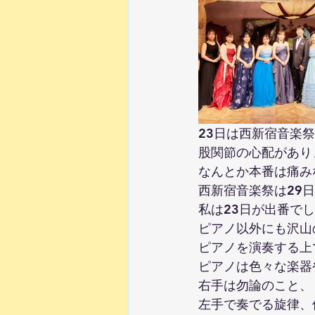
ピアノの上達法
0歳から幼児
23日は西新宿音楽
股関節の心配があり
なんとか本番は痛み
西新宿音楽祭は29
私は23日が出番で
ピアノ以外にも沢山
ピアノを演奏する上
ピアノは色々な楽器
右手は勿論のこと、
左手で奏でる旋律、