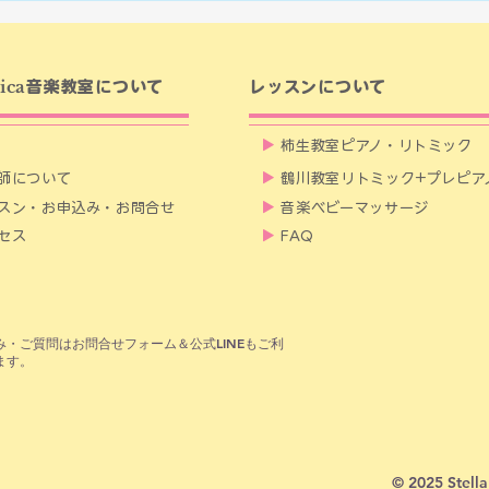
ベビーマッサージ開催
料体
ica
音楽教室について
レッスンについて
▶
柿生教室ピアノ・リトミック
師について
▶
鶴川教室リトミック+プレピア
スン・お申込み・お問合せ
▶
音楽ベビーマッサージ
セス
▶
FAQ
込み・ご質問はお問合せフォーム＆公式LINEもご利
ます。
© 2025
Stell