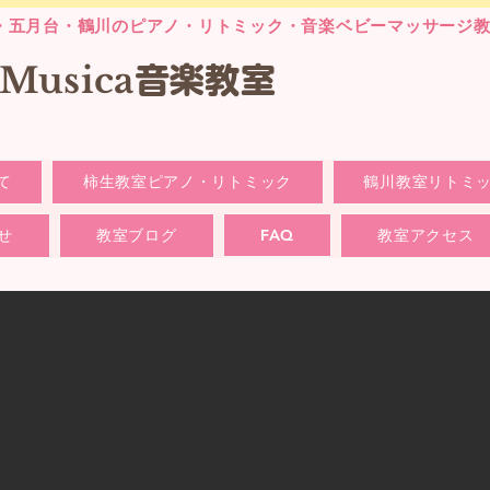
・五月台・鶴川のピアノ・リトミック・音楽ベビーマッサージ
laMusica
音楽
教室
て
柿生教室ピアノ・リトミック
鶴川教室リトミ
せ
教室ブログ
FAQ
教室アクセス