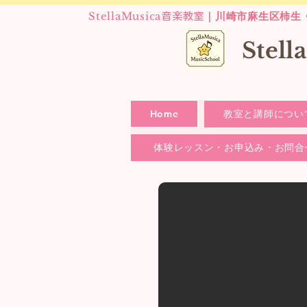
StellaMusica
｜川崎市麻生区柿生
音楽教室
​Stel
Home
教室と講師につい
体験レッスン・お申込み・お問合