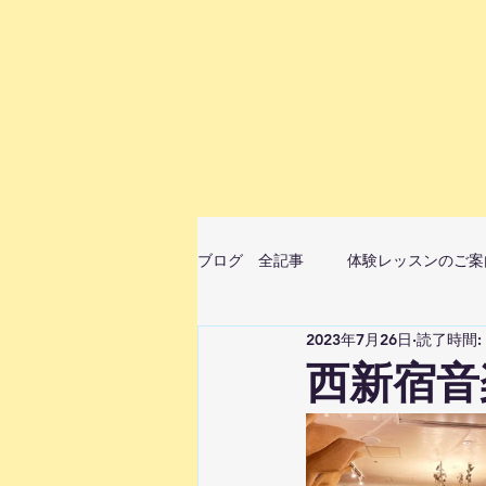
ブログ 全記事
体験レッスンのご案
2023年7月26日
読了時間:
ムジカベビーマッサージ（音楽ベビ
西新宿音
StellaMusicaピアノ・リトミ