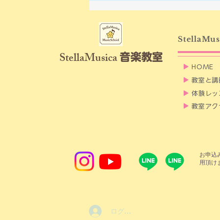
せベビマとリトミックは募集
しています。
StellaMus
​StellaMusica
音楽教室
▶
HOME
▶
教室と講
▶
体験レッ
▶
教室アク
​お申
用頂け
ログイン