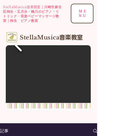
StellaMusica
｜川崎市麻生
音楽教室
ME
区柿生・五月台・鶴川のピアノ・リ
NU
トミック・音楽ベビーマッサージ教
室｜柿生 ピアノ教室
​StellaMusica
音楽
教室
記事