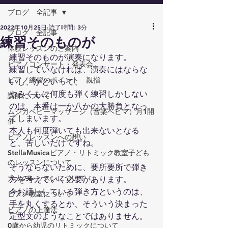
ブログ 全記事
2022年10月25日
読了時間: 3分
ブログ 全記事
練習そのものが
体験レッスンのご案内
練習そのものが演奏になります。
ピアノコンサート・発表会
練習していなければ、演奏にはならな
ピアノ練習のポイント 親指
いし、かといって、
やみくもに何度も弾く練習しかしない
講師について
のは、本番は一か八かの大勝負となっ
ムジカベビーマッサージ（音楽ベビマ）月1開
てしまいます。
催
本人も何度弾いても出来ないとなる
ピアノレッスンへの想い
と、苦しいだけですね。
StellaMusicaピアノ・リトミック教室子ども
のレッスンについて
そうならないために、要所要所で弾き
大人のレッスンについて
方を考えていく必要があります。
今お話ししている弾き方というのは、
ピアノ教室について
手を丸くするとか、そういう決まった
ピアノの上達法
定型文のようなことではありません。
0歳から幼児のリトミックについて