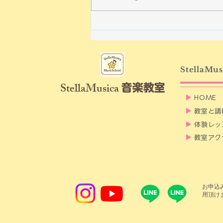
Q&A先生は子供のころ毎日
練習したの？
StellaMus
​StellaMusica
音楽教室
▶
HOME
▶
教室と講
▶
体験レッ
▶
教室アク
​お申
用頂け