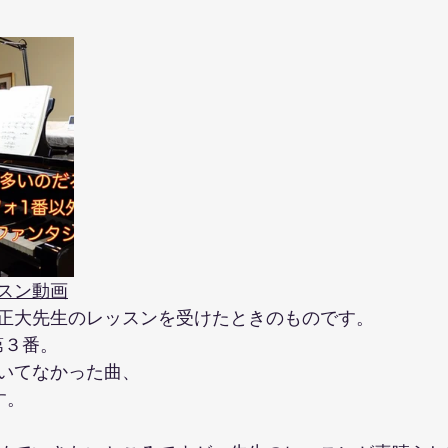
のリトミックについて
鶴川教室０歳から３歳の親子リトミック
スン動画
正大先生のレッスンを受けたときのものです。
e第３番。
いてなかった曲、
す。