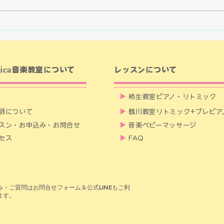
おさらい会で教室のグランドピア
モー
ノを開けてピアノの構造を簡単な
出会
がらご説明しましたが、アップラ
音楽
イトピアノも同じような構造をし
日は
ています。...
研究
んの
ica
音楽教室について
レッスンについて
と、..
▶
柿生教室ピアノ・リトミック
師について
▶
鶴川教室リトミック+プレピア
スン・お申込み・お問合せ
▶
音楽ベビーマッサージ
セス
▶
FAQ
込み・ご質問はお問合せフォーム＆公式LINEもご利
ます。