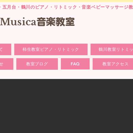
・五月台・鶴川のピアノ・リトミック・音楽ベビーマッサージ
laMusica
音楽
教室
て
柿生教室ピアノ・リトミック
鶴川教室リトミ
せ
教室ブログ
FAQ
教室アクセス