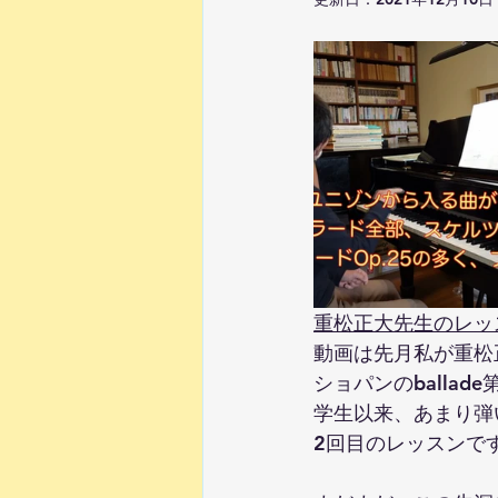
ピアノの上達法
0歳から幼児
重松正大先生のレッ
動画は先月私が重松
ショパンのballad
学生以来、あまり弾
2回目のレッスンで