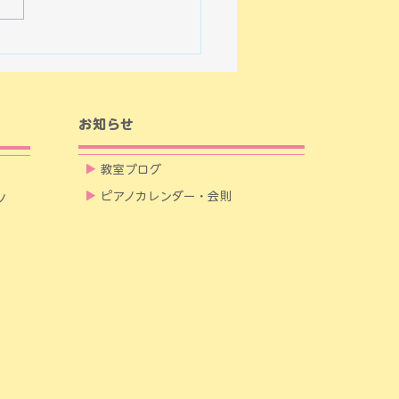
ツァルトは、新しい楽器との
いを積極的に活用し、自身の
に反映していきました。 本
ピアニストでモーツァルトの
家としても有名な久元裕子さ
 フォルテピアノの演奏
お知らせ
.
▶
教室ブログ
▶
ピアノカレンダー・会則
ノ