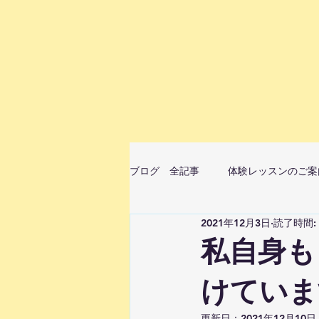
ブログ 全記事
体験レッスンのご案
2021年12月3日
読了時間:
ムジカベビーマッサージ（音楽ベビ
私自身も
けていま
StellaMusicaピアノ・リトミ
更新日：
2021年12月10日