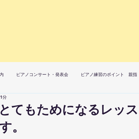
内
ピアノコンサート・発表会
ピアノ練習のポイント 親指
 1分
マ）月1開催
ピアノレッスンへの想い
とてもためになるレッス
す。
ック教室子どものレッスンについて
大人のレッスンについて
ピア