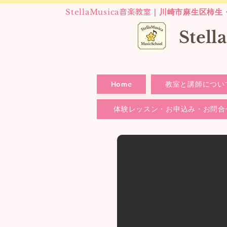
StellaMusica
｜川崎市麻生区柿生
音楽教室
​Stel
Home
教室と講師につい
体験レッスン・お申込み・お問合