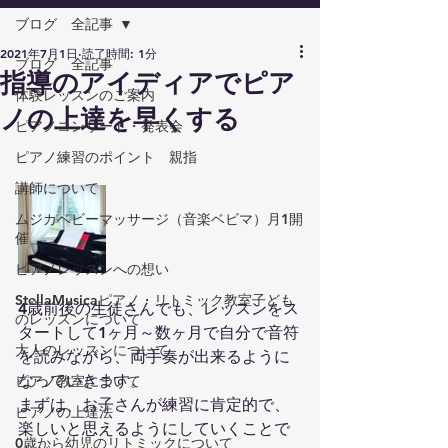
ブログ 全記事
2021年7月1日
読了時間: 1分
ブログ 全記事
指導のアイディアでピア
体験レッスンのご案内
ノの上達を早くする
ピアノコンサート・発表会
ピアノ練習のポイント 親指
講師について
ムジカベビーマッサージ（音楽ベビマ）月1開
催
ピアノレッスンへの想い
StellaMusicaピアノ・リトミック教室子ども
4歳前後の生徒さんでも、レッスンをス
のレッスンについて
タートして1ヶ月～数ヶ月で自分で音符
大人のレッスンについて
を読みながら、両手奏が出来るように
なっていきます。
ピアノ教室について
まずは、お子さんが練習に肯定的で、
ピアノの上達法
楽しいと思えるようにしていくことで
0歳から幼児のリトミックについて