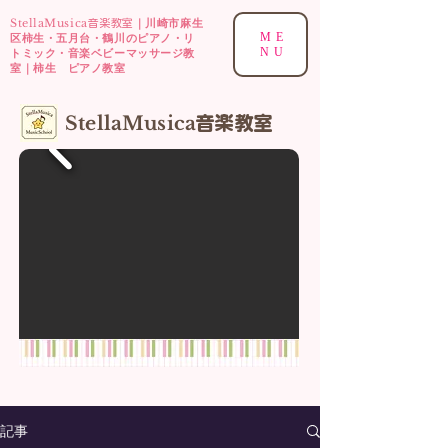
StellaMusica
｜川崎市麻生
音楽教室
ME
区柿生・五月台・鶴川のピアノ・リ
NU
トミック・音楽ベビーマッサージ教
室｜柿生 ピアノ教室
​StellaMusica
音楽
教室
記事