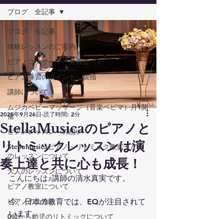
ブログ 全記事
ブログ 全記事
体験レッスンのご案内
ピアノコンサート・発表会
ピアノ練習のポイント 親指
講師について
ムジカベビーマッサージ（音楽ベビマ）月1開
2025年9月26日
読了時間: 2分
催
StellaMusicaのピアノと
ピアノレッスンへの想い
リトミックレッスンは演
StellaMusicaピアノ・リトミック教室子ども
のレッスンについて
奏上達と共に心も成長！
大人のレッスンについて
こんにちは♪講師の清水真実です。
ピアノ教室について
ピアノの上達法
今、日本の教育では、EQが注目されて
います。
0歳から幼児のリトミックについて