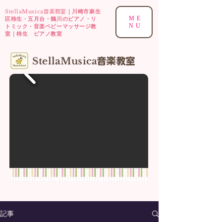
StellaMusica
｜川崎市麻生
音楽教室
ME
区柿生・五月台・鶴川のピアノ・リ
NU
トミック・音楽ベビーマッサージ教
室｜柿生 ピアノ教室
​StellaMusica
音楽
教室
記事