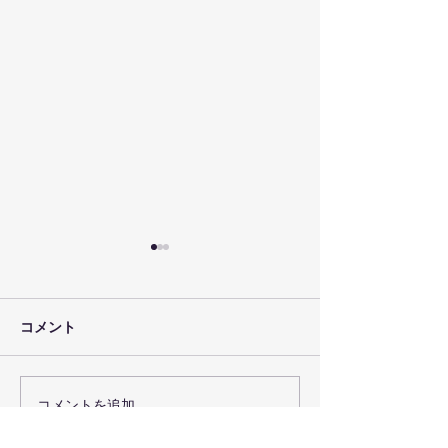
コメント
コメントを追加…
お子さんのピアノレッス
2歳から3歳の
ンは第1に安心感。
ミックのメリッ