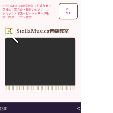
StellaMusica
｜川崎市麻生
音楽教室
ME
区柿生・五月台・鶴川のピアノ・リ
NU
トミック・音楽ベビーマッサージ教
室｜柿生 ピアノ教室
​StellaMusica
音楽
教室
記事