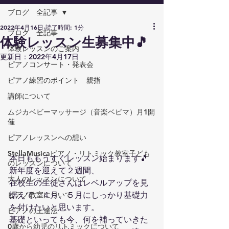
ブログ 全記事
2022年4月16日
読了時間: 1分
ブログ 全記事
体験レッスン生募集中🎵
体験レッスンのご案内
更新日：
2022年4月17日
ピアノコンサート・発表会
ピアノ練習のポイント 親指
講師について
ムジカベビーマッサージ（音楽ベビマ）月1開
催
ピアノレッスンへの想い
StellaMusicaピアノ・リトミック教室子ども
本日ももうすぐレッスン始まります🎵
のレッスンについて
新年度を迎えて２週間、
大人のレッスンについて
在校生の生徒さんはレベルアップを見
据えて、４月、５月にしっかり基礎力
ピアノ教室について
を付けたいと思います。
ピアノの上達法
基礎といっても今、何を補っていきた
0歳から幼児のリトミックについて