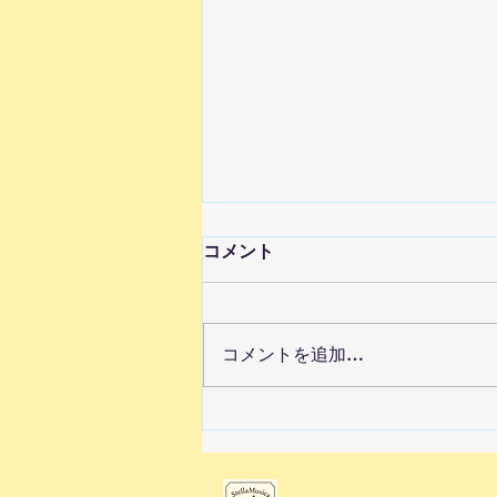
コメント
コメントを追加…
ピアノ募集一時停止のお知ら
せベビマとリトミックは募集
しています。