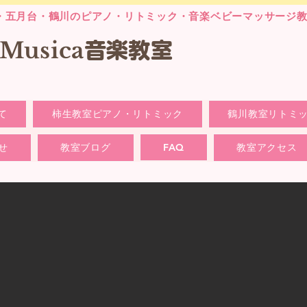
・五月台・鶴川のピアノ・リトミック・音楽ベビーマッサージ
laMusica
音楽
教室
て
柿生教室ピアノ・リトミック
鶴川教室リトミ
せ
教室ブログ
FAQ
教室アクセス