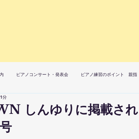
内
ピアノコンサート・発表会
ピアノ練習のポイント 親指
 1分
マ）月1開催
ピアノレッスンへの想い
WN しんゆりに掲載さ
日号
ック教室子どものレッスンについて
大人のレッスンについて
ピア