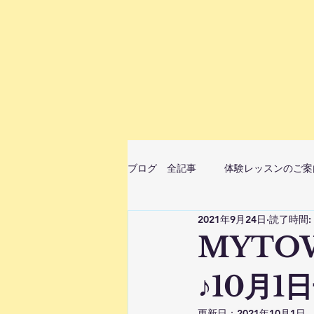
ブログ 全記事
体験レッスンのご案
2021年9月24日
読了時間:
ムジカベビーマッサージ（音楽ベビ
MYTO
♪10月1
StellaMusicaピアノ・リトミ
更新日：
2021年10月1日