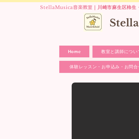
StellaMusica
｜川崎市麻生区柿生
音楽教室
​Stel
Home
教室と講師につい
体験レッスン・お申込み・お問合