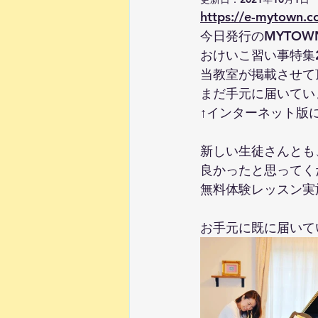
https://e-mytown.c
ピアノの上達法
0歳から幼児
今日発行のMYTO
おけいこ習い事特集2
当教室が掲載させて
まだ手元に届いてい
↑インターネット版
新しい生徒さんとも
良かったと思ってく
無料体験レッスン実
お手元に既に届いて