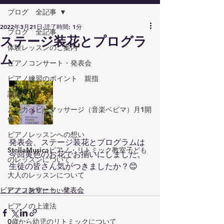
ブログ 全記事
2022年3月21日
読了時間: 1分
ブログ 全記事
ステージ装花とプログラ
体験レッスンのご案内
ム
ピアノコンサート・発表会
ピアノ練習のポイント 親指
講師について
ムジカベビーマッサージ（音楽ベビマ）月1開
催
ピアノレッスンへの想い
発表会、ステージ装花とプログラムは
StellaMusicaピアノ・リトミック教室子ども
今回黄色のお花でお揃いにしました。
のレッスンについて
生徒の皆さん気がつきましたか？😊
大人のレッスンについて
ピアノコンサート・発表会
ピアノ教室について
ピアノの上達法
0歳から幼児のリトミックについて