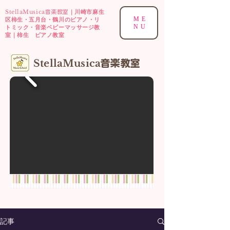
StellaMusica
｜川崎市麻生
音楽教室
ME
区柿生・五月台・鶴川のピアノ・リ
NU
トミック・音楽ベビーマッサージ教
室｜柿生 ピアノ教室
​StellaMusica
音楽
教室
記事