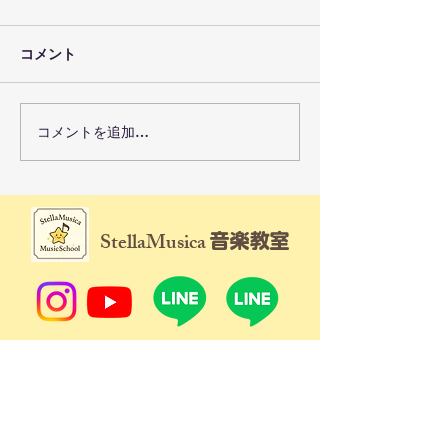
コメント
コメントを追加…
ガルバホールでコンサー
生徒さんの演奏
トでした♪
Youtube〜麻
StellaMusi
トミック教室
​StellaMusica
音楽教室
​お申込み・ご質問はお問合せフォーム＆公式
LINEもご利用頂けます。
StellaMusica
音楽教室について