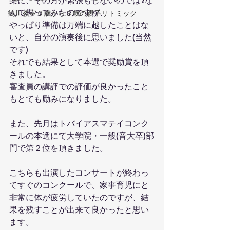
楽に、その方が緊張もしないのでは?な
んて思ってみたのですが、
鶴川教室０歳から３歳の親子リトミック
やっぱり準備は万端に越したことはな
いと、自分の演奏後に思いました(当然
です)
それでも結果として本選で奨励賞を頂
きました。
審査員の講評での評価が良かったこと
もとても励みになりました。
また、先月はトバイアスマテイコンク
ールの本選にて大学院・一般(音大卒)部
門で第２位を頂きました。
こちらも出演したコンサートが終わっ
てすぐのコンクールで、家事育児にと
非常に体が疲労していたのですが、結
果を残すことが出来て良かったと思い
ます。