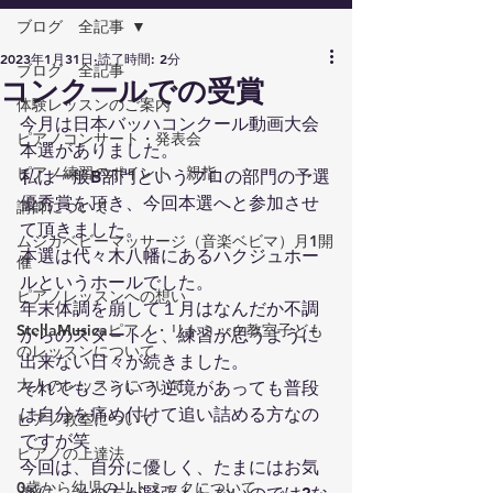
ブログ 全記事
2023年1月31日
読了時間: 2分
ブログ 全記事
コンクールでの受賞
体験レッスンのご案内
今月は日本バッハコンクール動画大会
ピアノコンサート・発表会
本選がありました。
ピアノ練習のポイント 親指
私は一般B部門というプロの部門の予選
優秀賞を頂き、今回本選へと参加させ
講師について
て頂きました。
ムジカベビーマッサージ（音楽ベビマ）月1開
本選は代々木八幡にあるハクジュホー
催
ルというホールでした。
ピアノレッスンへの想い
年末体調を崩して１月はなんだか不調
StellaMusicaピアノ・リトミック教室子ども
からのスタートと、練習が思うように
のレッスンについて
出来ない日々が続きました。
大人のレッスンについて
それでもこういう逆境があっても普段
は自分を痛め付けて追い詰める方なの
ピアノ教室について
ですが笑
ピアノの上達法
今回は、自分に優しく、たまにはお気
0歳から幼児のリトミックについて