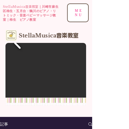
StellaMusica
｜川崎市麻生
音楽教室
ME
区柿生・五月台・鶴川のピアノ・リ
NU
トミック・音楽ベビーマッサージ教
室｜柿生 ピアノ教室
​StellaMusica
音楽
教室
記事